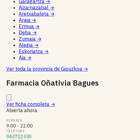
Garagartza
→
Aizarnazabal
→
Aretxabaleta
→
Araia
→
Ermua
→
Deba
→
Zumaia
→
Alegia
→
Eskoriatza
→
Aia
→
Ver toda la provincia de Gipuzkoa
→
Farmacia Oñativia Bagues
Ver ficha completa
→
Abierta ahora
HORARIO
9:00 - 22:00
TELÉFONO
943722330