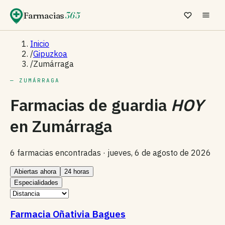
Farmacias
365
Inicio
/
Gipuzkoa
/
Zumárraga
— ZUMÁRRAGA
Farmacias de guardia
HOY
en
Zumárraga
6 farmacias encontradas ·
jueves, 6 de agosto de 2026
Abiertas ahora
24 horas
Especialidades
Farmacia Oñativia Bagues