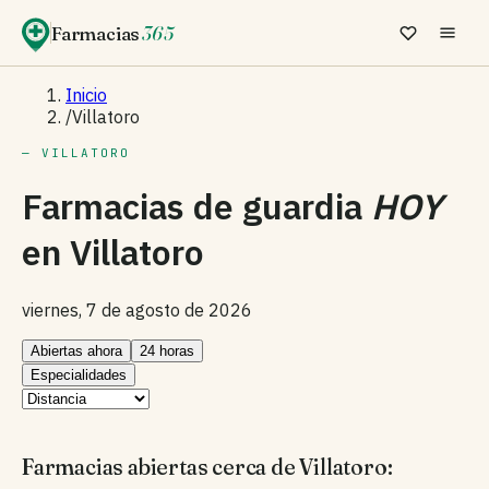
Farmacias
365
Inicio
/
Villatoro
— VILLATORO
Farmacias de guardia
HOY
en
Villatoro
viernes, 7 de agosto de 2026
Abiertas ahora
24 horas
Especialidades
Farmacias abiertas cerca de Villatoro: