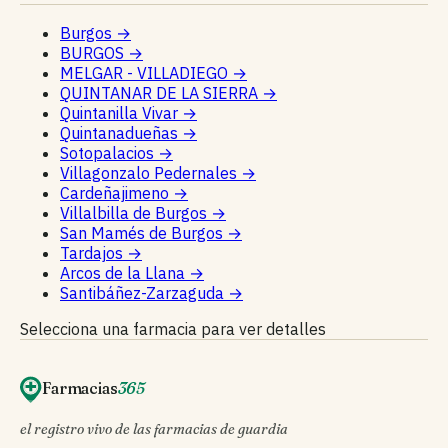
Burgos
→
BURGOS
→
MELGAR - VILLADIEGO
→
QUINTANAR DE LA SIERRA
→
Quintanilla Vivar
→
Quintanadueñas
→
Sotopalacios
→
Villagonzalo Pedernales
→
Cardeñajimeno
→
Villalbilla de Burgos
→
San Mamés de Burgos
→
Tardajos
→
Arcos de la Llana
→
Santibáñez-Zarzaguda
→
Selecciona una farmacia para ver detalles
Farmacias
365
el registro vivo de las farmacias de guardia