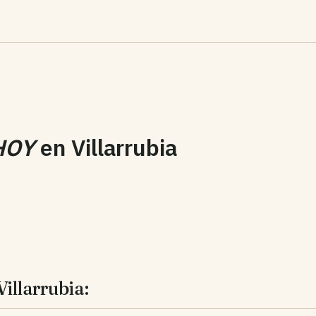
HOY
en
Villarrubia
illarrubia: