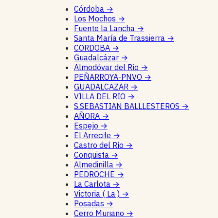
Córdoba
→
Los Mochos
→
Fuente la Lancha
→
Santa María de Trassierra
→
CORDOBA
→
Guadalcázar
→
Almodóvar del Río
→
PEÑARROYA-PNVO
→
GUADALCAZAR
→
VILLA DEL RIO
→
S.SEBASTIAN BALLLESTEROS
→
AÑORA
→
Espejo
→
El Arrecife
→
Castro del Río
→
Conquista
→
Almedinilla
→
PEDROCHE
→
La Carlota
→
Victoria ( La )
→
Posadas
→
Cerro Muriano
→