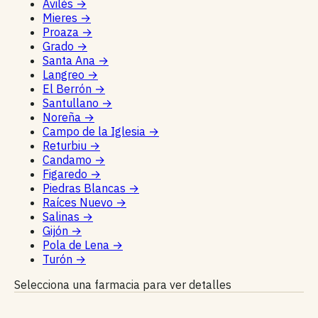
Avilés
→
Mieres
→
Proaza
→
Grado
→
Santa Ana
→
Langreo
→
El Berrón
→
Santullano
→
Noreña
→
Campo de la Iglesia
→
Returbiu
→
Candamo
→
Figaredo
→
Piedras Blancas
→
Raíces Nuevo
→
Salinas
→
Gijón
→
Pola de Lena
→
Turón
→
Selecciona una farmacia para ver detalles