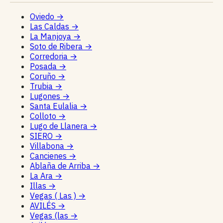
Oviedo
→
Las Caldas
→
La Manjoya
→
Soto de Ribera
→
Corredoria
→
Posada
→
Coruño
→
Trubia
→
Lugones
→
Santa Eulalia
→
Colloto
→
Lugo de Llanera
→
SIERO
→
Villabona
→
Cancienes
→
Ablaña de Arriba
→
La Ara
→
Illas
→
Vegas ( Las )
→
AVILÉS
→
Vegas (las
→