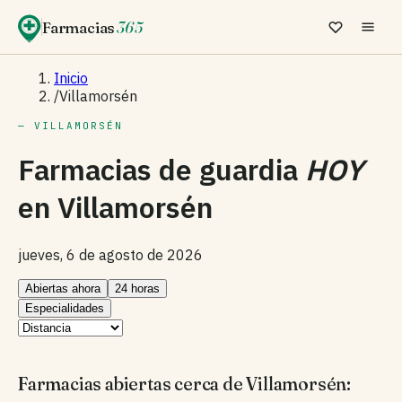
Farmacias
365
Inicio
/
Villamorsén
— VILLAMORSÉN
Farmacias de guardia
HOY
en
Villamorsén
jueves, 6 de agosto de 2026
Abiertas ahora
24 horas
Especialidades
Farmacias abiertas cerca de Villamorsén: