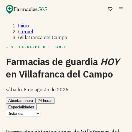
Farmacias
365
Inicio
/
Teruel
/
Villafranca del Campo
— VILLAFRANCA DEL CAMPO
Farmacias de guardia
HOY
en
Villafranca del Campo
sábado, 8 de agosto de 2026
Abiertas ahora
24 horas
Especialidades
Farmacias abiertas cerca de Villafranca del