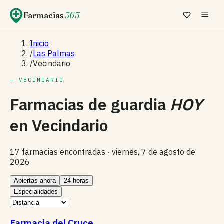
Farmacias
365
Inicio
/
Las Palmas
/
Vecindario
— VECINDARIO
Farmacias de guardia
HOY
en
Vecindario
17 farmacias encontradas ·
viernes, 7 de agosto de
2026
Abiertas ahora
24 horas
Especialidades
Farmacia del Cruce