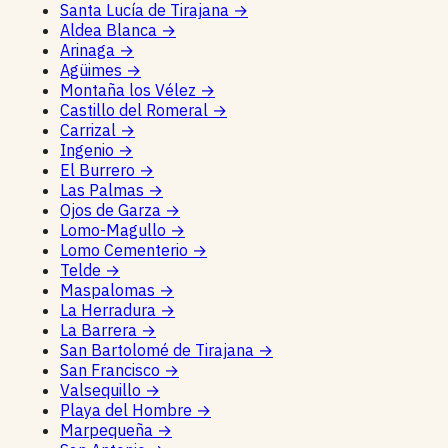
Santa Lucía de Tirajana
→
Aldea Blanca
→
Arinaga
→
Agüimes
→
Montaña los Vélez
→
Castillo del Romeral
→
Carrizal
→
Ingenio
→
El Burrero
→
Las Palmas
→
Ojos de Garza
→
Lomo-Magullo
→
Lomo Cementerio
→
Telde
→
Maspalomas
→
La Herradura
→
La Barrera
→
San Bartolomé de Tirajana
→
San Francisco
→
Valsequillo
→
Playa del Hombre
→
Marpequeña
→