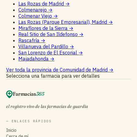
Las Rozas de Madrid
→
Colmenarejo
→
Colmenar Viejo
→
Las Rozas (Parque Empresarial), Madrid
→
Miraflores de la Sierra
→
Real Sitio de San Ildefonso
→
Rascafría
→
Villanueva del Pardillo
→
San Lorenzo de El Escorial
→
Majadahonda
→
Ver toda la provincia de Comunidad de Madrid
→
Selecciona una farmacia para ver detalles
Farmacias
365
el registro vivo de las farmacias de guardia
— ENLACES RÁPIDOS
Inicio
Cerca de mí