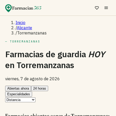
Farmacias
365
Inicio
/
Alicante
/
Torremanzanas
— TORREMANZANAS
Farmacias de guardia
HOY
en
Torremanzanas
viernes, 7 de agosto de 2026
Abiertas ahora
24 horas
Especialidades
Farmacias abiertas cerca de Torremanzanas: