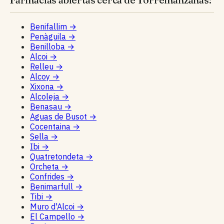
Benifallim
→
Penàguila
→
Benilloba
→
Alcoi
→
Relleu
→
Alcoy
→
Xixona
→
Alcoleja
→
Benasau
→
Aguas de Busot
→
Cocentaina
→
Sella
→
Ibi
→
Quatretondeta
→
Orcheta
→
Confrides
→
Benimarfull
→
Tibi
→
Muro d'Alcoi
→
El Campello
→