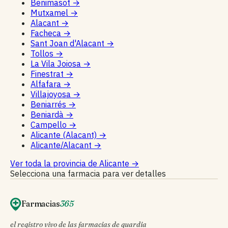
Benimasot
→
Mutxamel
→
Alacant
→
Facheca
→
Sant Joan d'Alacant
→
Tollos
→
La Vila Joiosa
→
Finestrat
→
Alfafara
→
Villajoyosa
→
Beniarrés
→
Beniardà
→
Campello
→
Alicante (Alacant)
→
Alicante/Alacant
→
Ver toda la provincia de Alicante
→
Selecciona una farmacia para ver detalles
Farmacias
365
el registro vivo de las farmacias de guardia