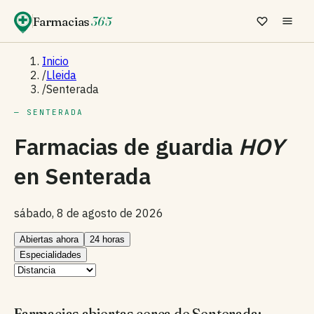
Farmacias
365
Inicio
/
Lleida
/
Senterada
— SENTERADA
Farmacias de guardia
HOY
en
Senterada
sábado, 8 de agosto de 2026
Abiertas ahora
24 horas
Especialidades
Farmacias abiertas cerca de Senterada: