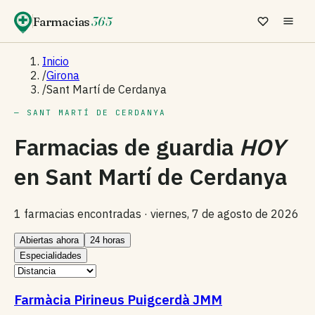
Farmacias
365
Inicio
/
Girona
/
Sant Martí de Cerdanya
— SANT MARTÍ DE CERDANYA
Farmacias de guardia
HOY
en
Sant Martí de Cerdanya
1 farmacias encontradas ·
viernes, 7 de agosto de 2026
Abiertas ahora
24 horas
Especialidades
Farmàcia Pirineus Puigcerdà JMM