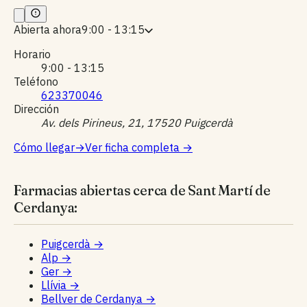
Abierta ahora
9:00 - 13:15
Horario
9:00 - 13:15
Teléfono
623370046
Dirección
Av. dels Pirineus, 21, 17520 Puigcerdà
Cómo llegar
→
Ver ficha completa
→
Farmacias abiertas cerca de Sant Martí de
Cerdanya:
Puigcerdà
→
Alp
→
Ger
→
Llívia
→
Bellver de Cerdanya
→