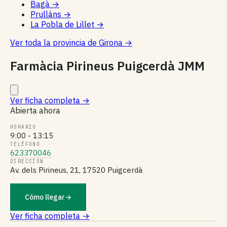
Bagà
→
Prulláns
→
La Pobla de Lillet
→
Ver toda la provincia de Girona
→
Farmàcia Pirineus Puigcerdà JMM
Ver ficha completa
→
Abierta ahora
HORARIO
9:00 - 13:15
TELÉFONO
623370046
DIRECCIÓN
Av. dels Pirineus, 21, 17520 Puigcerdà
Cómo llegar
→
Ver ficha completa →