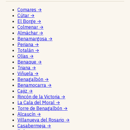
Comares
→
Cútar
→
El Borge
→
Colmenar
→
Almáchar
→
Benamargosa
→
Periana
→
Totalán
→
Olías
→
Benaque
→
Triana
→
Viñuela
→
Benagalbón
→
Benamocarra
→
Cajiz
→
Rincón de la Victoria
→
La Cala del Moral
→
Torre de Benagalbón
→
Alcaucín
→
Villanueva del Rosario
→
Casabermeja
→