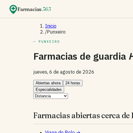
Farmacias
365
Inicio
/
Punxeiro
— PUNXEIRO
Farmacias de guardia
jueves, 6 de agosto de 2026
Abiertas ahora
24 horas
Especialidades
Farmacias abiertas cerca de 
Viana do Bolo
→