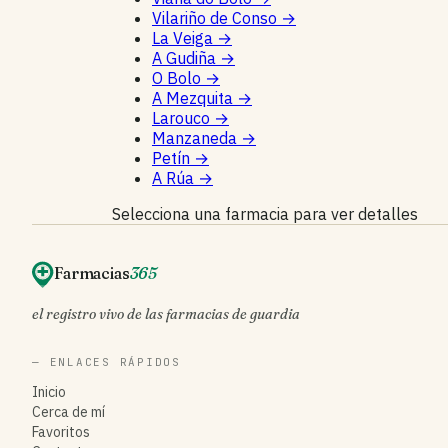
Vilariño de Conso
→
La Veiga
→
A Gudiña
→
O Bolo
→
A Mezquita
→
Larouco
→
Manzaneda
→
Petín
→
A Rúa
→
Selecciona una farmacia para ver detalles
Farmacias
365
el registro vivo de las farmacias de guardia
— ENLACES RÁPIDOS
Inicio
Cerca de mí
Favoritos