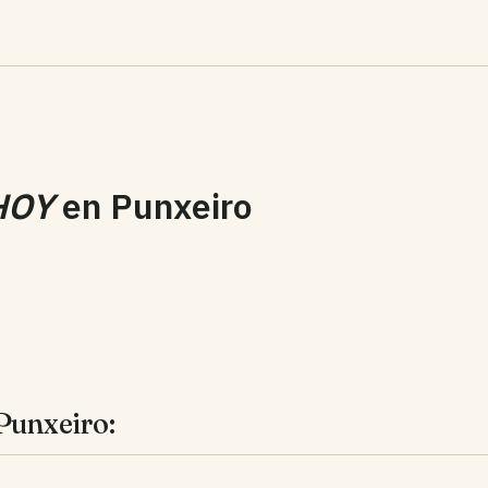
HOY
en
Punxeiro
Punxeiro: