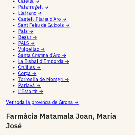
Calella
→
Palafrugell
→
Llafranc
→
Castell-Platja d'Aro
→
Sant Feliu de Guíxols
→
Pals
→
Begur
→
PALS
→
Vulpellac
→
Santa Cristina d'Aro
→
La Bisbal d'Empordà
→
Cruïlles
→
Corçà
→
Torroella de Montgrí
→
Parlavà
→
L'Estartit
→
Ver toda la provincia de Girona
→
Farmàcia Matamala Joan, María
José