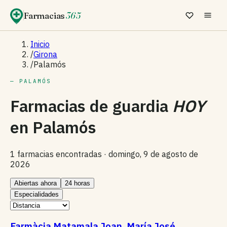
Farmacias
365
Inicio
/
Girona
/
Palamós
— PALAMÓS
Farmacias de guardia
HOY
en
Palamós
1 farmacias encontradas ·
domingo, 9 de agosto de
2026
Abiertas ahora
24 horas
Especialidades
Farmàcia Matamala Joan, María José