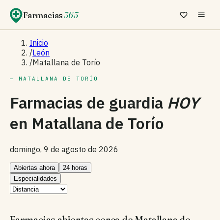
Farmacias
365
Inicio
/
León
/
Matallana de Torío
— MATALLANA DE TORÍO
Farmacias de guardia
HOY
en
Matallana de Torío
domingo, 9 de agosto de 2026
Abiertas ahora
24 horas
Especialidades
Farmacias abiertas cerca de Matallana de