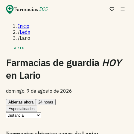
Farmacias
365
Inicio
/
León
/
Lario
— LARIO
Farmacias de guardia
HOY
en
Lario
domingo, 9 de agosto de 2026
Abiertas ahora
24 horas
Especialidades
Farmacias abiertas cerca de Lario: