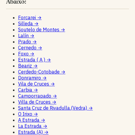
Abaixo:
Forcarei
→
Silleda
→
Soutelo de Montes
→
Lalín
→
Prado
→
Cernedo
→
Foxo
→
Estrada ( A )
→
Beariz
→
Cerdedo-Cotobade
→
Donramiro
→
Vila de Cruces
→
Carbia
→
Camporrapado
→
Villa de Cruces
→
Santa Cruz de Rivadulla.(Vedra)
→
O Irixo
→
A Estrada
→
La Estrada
→
Estrada (A)
→