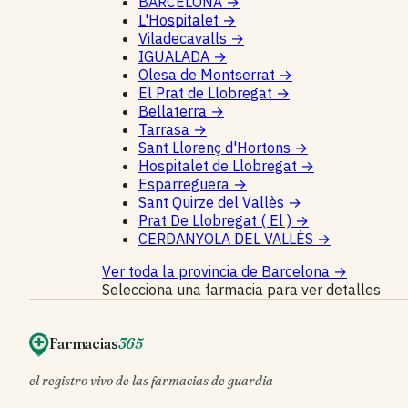
BARCELONA
→
L'Hospitalet
→
Viladecavalls
→
IGUALADA
→
Olesa de Montserrat
→
El Prat de Llobregat
→
Bellaterra
→
Tarrasa
→
Sant Llorenç d'Hortons
→
Hospitalet de Llobregat
→
Esparreguera
→
Sant Quirze del Vallès
→
Prat De Llobregat ( El )
→
CERDANYOLA DEL VALLÈS
→
Ver toda la provincia de Barcelona
→
Selecciona una farmacia para ver detalles
Farmacias
365
el registro vivo de las farmacias de guardia