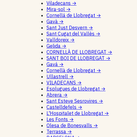
Viladecans
→
Mira-sol
→
Cornellá de Llobregat
→
Gavà
→
Sant Just Desvern
→
Sant Cugat del Vallès
→
Valldoreix
→
Gelida
→
CORNELLÀ DE LLOBREGAT
→
SANT BOI DE LLOBREGAT
→
Gavá
→
Cornellà de Llobregat
→
Ullastrell
→
VILADECANS
→
Esplugues de Llobregat
→
Abrera
→
Sant Esteve Sesrovires
→
Castelldefels
→
L'Hospitalet de Llobregat
→
Les Fonts
→
Olesa de Bonesvalls
→
Terrassa
→