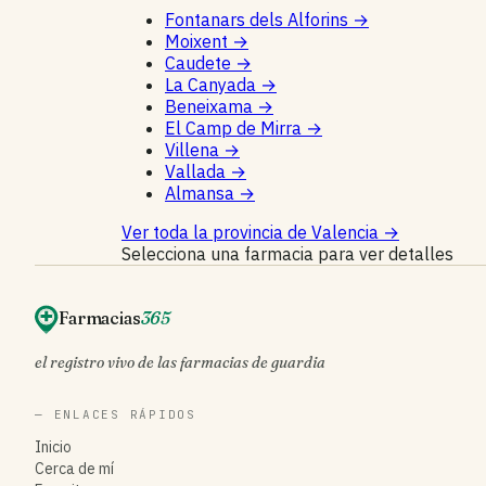
Fontanars dels Alforins
→
Moixent
→
Caudete
→
La Canyada
→
Beneixama
→
El Camp de Mirra
→
Villena
→
Vallada
→
Almansa
→
Ver toda la provincia de Valencia
→
Selecciona una farmacia para ver detalles
Farmacias
365
el registro vivo de las farmacias de guardia
— ENLACES RÁPIDOS
Inicio
Cerca de mí