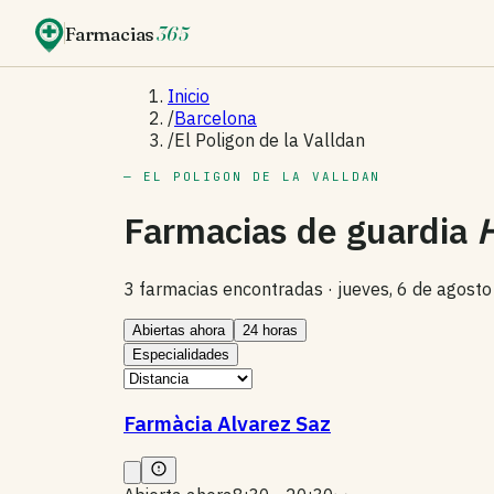
Farmacias
365
Inicio
/
Barcelona
/
El Poligon de la Valldan
— EL POLIGON DE LA VALLDAN
Farmacias de guardia
3 farmacias encontradas ·
jueves, 6 de agost
Abiertas ahora
24 horas
Especialidades
Farmàcia Alvarez Saz