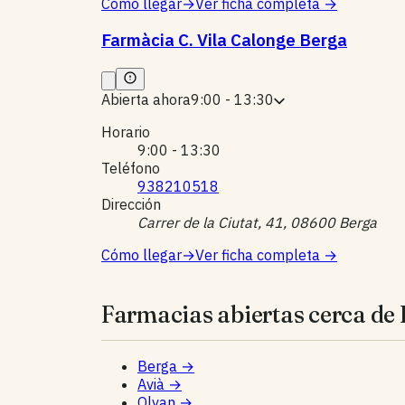
Cómo llegar
→
Ver ficha completa
→
Farmàcia C. Vila Calonge Berga
Abierta ahora
9:00 - 13:30
Horario
9:00 - 13:30
Teléfono
938210518
Dirección
Carrer de la Ciutat, 41, 08600 Berga
Cómo llegar
→
Ver ficha completa
→
Farmacias abiertas cerca de E
Berga
→
Avià
→
Olvan
→