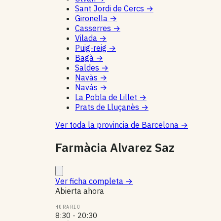
Sant Jordi de Cercs
→
Gironella
→
Casserres
→
Vilada
→
Puig-reig
→
Bagà
→
Saldes
→
Navàs
→
Navás
→
La Pobla de Lillet
→
Prats de Lluçanès
→
Ver toda la provincia de Barcelona
→
Farmàcia Alvarez Saz
Ver ficha completa
→
Abierta ahora
HORARIO
8:30 - 20:30