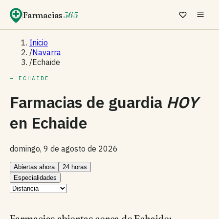
Farmacias
365
Inicio
/
Navarra
/
Echaide
— ECHAIDE
Farmacias de guardia
HOY
en
Echaide
domingo, 9 de agosto de 2026
Abiertas ahora
24 horas
Especialidades
Farmacias abiertas cerca de Echaide: