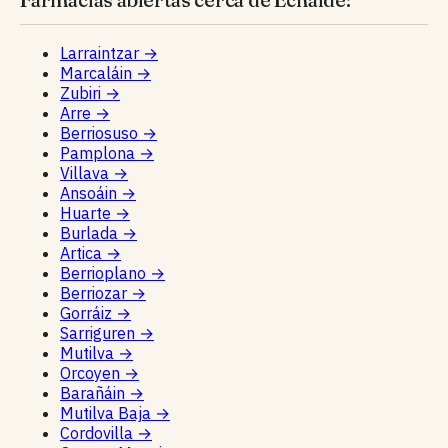
Larraintzar
→
Marcaláin
→
Zubiri
→
Arre
→
Berriosuso
→
Pamplona
→
Villava
→
Ansoáin
→
Huarte
→
Burlada
→
Artica
→
Berrioplano
→
Berriozar
→
Gorráiz
→
Sarriguren
→
Mutilva
→
Orcoyen
→
Barañáin
→
Mutilva Baja
→
Cordovilla
→