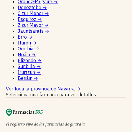
Oronoz-Mugaire
→
Doneztebe
→
Cizur Menor
→
Esquíroz
→
Zizur Mayor
→
Jauntsarats
→
Erro
→
Ituren
→
Ororbia
→
Noáin
→
Elizondo
→
Sunbilla
→
Irurtzun
→
Beriáin
→
Ver toda la provincia de Navarra
→
Selecciona una farmacia para ver detalles
Farmacias
365
el registro vivo de las farmacias de guardia