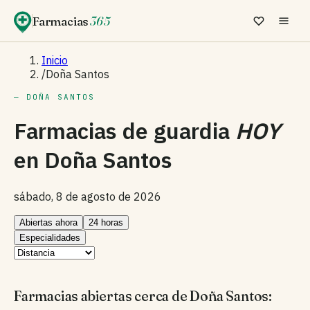
Farmacias
365
Inicio
/
Doña Santos
— DOÑA SANTOS
Farmacias de guardia
HOY
en
Doña Santos
sábado, 8 de agosto de 2026
Abiertas ahora
24 horas
Especialidades
Farmacias abiertas cerca de Doña Santos: