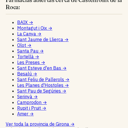
Roca:
BAIX
→
Montagut i Oix
→
La Canya
→
Sant Jaume de Llierca
→
Olot
→
Santa Pau
→
Tortellà
→
Les Preses
→
Sant Esteve d'en Bas
→
Besalú
→
Sant Feliu de Pallerols
→
Les Planes d'Hostoles
→
Sant Pau de Segúries
→
Serinyà
→
Camprodon
→
Rupit i Pruit
→
Amer
→
Ver toda la provincia de Girona
→