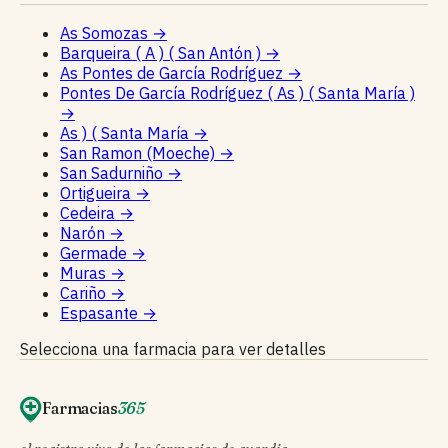
As Somozas
→
Barqueira ( A ) ( San Antón )
→
As Pontes de García Rodríguez
→
Pontes De García Rodríguez ( As ) ( Santa María )
→
As ) ( Santa María
→
San Ramon (Moeche)
→
San Sadurniño
→
Ortigueira
→
Cedeira
→
Narón
→
Germade
→
Muras
→
Cariño
→
Espasante
→
Selecciona una farmacia para ver detalles
Farmacias
365