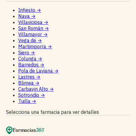
Infiesto
→
Nava
→
Villaviciosa
→
San Román
→
Villamayor
→
Vega de
→
Martimporra
→
Siero
→
Colunga
→
Barredos
→
Pola de Laviana
→
Lastres
→
Blimea
→
Carbayin Alto
→
Sotrondio
→
Tuilla
→
Selecciona una farmacia para ver detalles
Farmacias
365