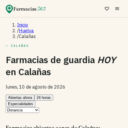
Farmacias
365
Inicio
/
Huelva
/
Calañas
— CALAÑAS
Farmacias de guardia
HOY
en
Calañas
lunes, 10 de agosto de 2026
Abiertas ahora
24 horas
Especialidades
Farmacias abiertas cerca de Calañas: