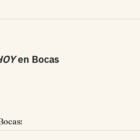
HOY
en
Bocas
Bocas: