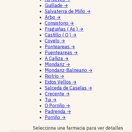
Guillade
→
Salvaterra de Miño
→
Arbo
→
Consistorio
→
Fraguiñas ( As )
→
Castillo ( O )
→
Covelo
→
Ponteareas
→
Puenteareas
→
A Cañiza
→
Mondariz
→
Mondariz-Balneario
→
Riofrío
→
Eidos Vellos
→
Salceda de Caselas
→
Crecente
→
Tui
→
O Porriño
→
Padrenda
→
Porriño
→
Selecciona una farmacia para ver detalles