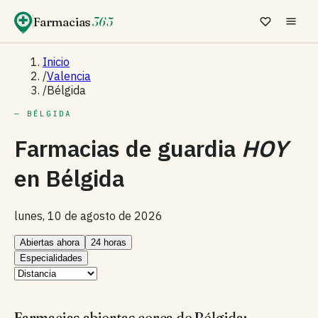
Farmacias
365
Inicio
/
Valencia
/
Bélgida
— BÉLGIDA
Farmacias de guardia
HOY
en
Bélgida
lunes, 10 de agosto de 2026
Abiertas ahora
24 horas
Especialidades
Farmacias abiertas cerca de Bélgida: