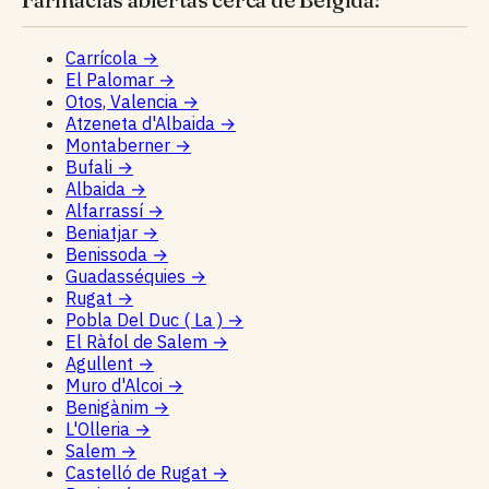
Carrícola
→
El Palomar
→
Otos, Valencia
→
Atzeneta d'Albaida
→
Montaberner
→
Bufali
→
Albaida
→
Alfarrassí
→
Beniatjar
→
Benissoda
→
Guadasséquies
→
Rugat
→
Pobla Del Duc ( La )
→
El Ràfol de Salem
→
Agullent
→
Muro d'Alcoi
→
Benigànim
→
L'Olleria
→
Salem
→
Castelló de Rugat
→