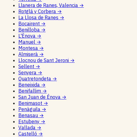
Llanera de Ranes, Valencia
→
Rotglá y Corbera
→
La Llosa de Ranes
→
Bocairent
→
Benilloba
→
L'Ènova
→
Manuel
→
Montesa
→
Almiserà
→
Llocnou de Sant Jeroni
→
Sellent
→
Senyera
→
Quatretondeta
→
Beneixida
→
Benifallim
→
San Juan de Énova
→
Benimasot
→
Penàguila
→
Benasau
→
Estubeny
→
Vallada
→
Castelló
→