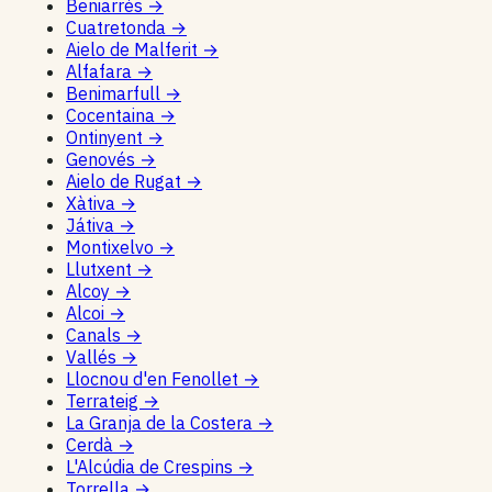
Beniarrés
→
Cuatretonda
→
Aielo de Malferit
→
Alfafara
→
Benimarfull
→
Cocentaina
→
Ontinyent
→
Genovés
→
Aielo de Rugat
→
Xàtiva
→
Játiva
→
Montixelvo
→
Llutxent
→
Alcoy
→
Alcoi
→
Canals
→
Vallés
→
Llocnou d'en Fenollet
→
Terrateig
→
La Granja de la Costera
→
Cerdà
→
L'Alcúdia de Crespins
→
Torrella
→