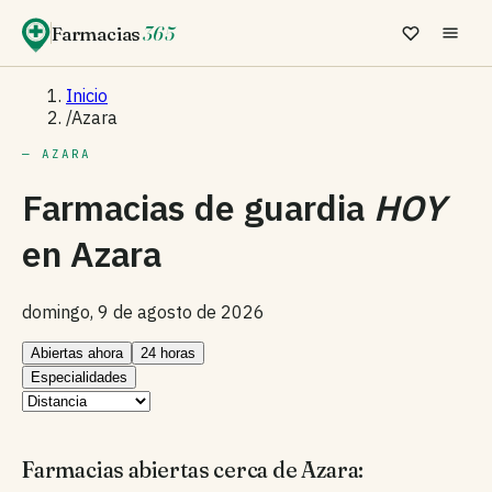
Farmacias
365
Inicio
/
Azara
— AZARA
Farmacias de guardia
HOY
en
Azara
domingo, 9 de agosto de 2026
Abiertas ahora
24 horas
Especialidades
Farmacias abiertas cerca de Azara: