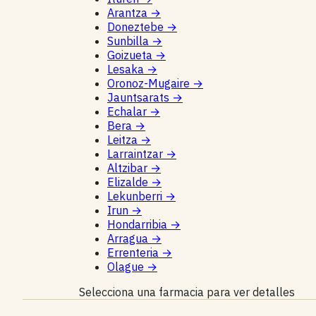
Arantza
→
Doneztebe
→
Sunbilla
→
Goizueta
→
Lesaka
→
Oronoz-Mugaire
→
Jauntsarats
→
Echalar
→
Bera
→
Leitza
→
Larraintzar
→
Altzibar
→
Elizalde
→
Lekunberri
→
Irun
→
Hondarribia
→
Arragua
→
Errenteria
→
Olague
→
Selecciona una farmacia para ver detalles