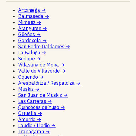
Artziniega
→
Balmaseda
→
Mimetiz
→
Aranguren
→
Güeñes
→
Gordexola
→
San Pedro Galdames
→
La Baluga
→
Sodupe
→
Villasana de Mena
→
Valle de Villaverde
→
Oquendo
→
Arespalditza / Respaldiza
→
Muskiz
→
San Juan de Muskiz
→
Las Carreras
→
Quincoces de Yuso
→
Ortuella
→
Amurrio
→
Laudio / Llodio
→
Trapagaran
→