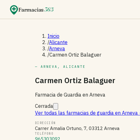
Farmacias
365
Inicio
/
Alicante
/
Arneva
/
Carmen Ortiz Balaguer
— ARNEVA, ALICANTE
Carmen Ortiz Balaguer
Farmacia de Guardia en Arneva
Cerrada
Ver todas las farmacias de guardia en Arneva
DIRECCIÓN
Carrer Amalia Ortuno, 7, 03312 Arneva
TELÉFONO
965303092