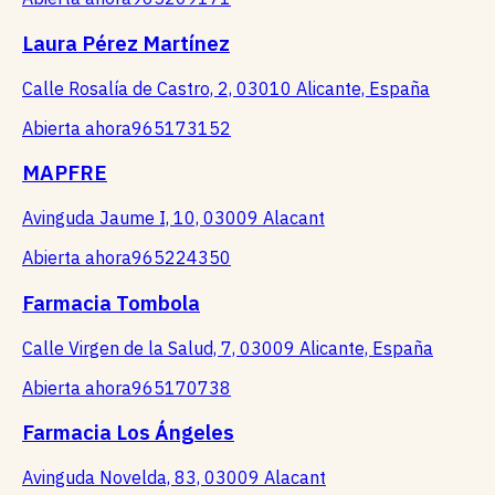
Laura Pérez Martínez
Calle Rosalía de Castro, 2, 03010 Alicante, España
Abierta ahora
965173152
MAPFRE
Avinguda Jaume I, 10, 03009 Alacant
Abierta ahora
965224350
Farmacia Tombola
Calle Virgen de la Salud, 7, 03009 Alicante, España
Abierta ahora
965170738
Farmacia Los Ángeles
Avinguda Novelda, 83, 03009 Alacant