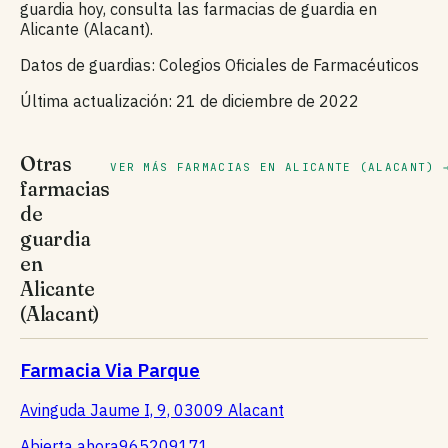
guardia hoy, consulta las farmacias de guardia en
Alicante (Alacant).
Datos de guardias: Colegios Oficiales de Farmacéuticos
Última actualización: 21 de diciembre de 2022
Otras
VER MÁS FARMACIAS EN ALICANTE (ALACANT) 
farmacias
de
guardia
en
Alicante
(Alacant)
Farmacia Via Parque
Avinguda Jaume I, 9, 03009 Alacant
Abierta ahora
965209171