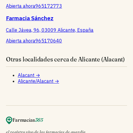
Abierta ahora
965172773
Farmacia Sánchez
Calle Jávea, 96, 03009 Alicante, España
Abierta ahora
965170640
Otras localidades cerca de Alicante (Alacant)
Alacant
→
Alicante/Alacant
→
Farmacias
365
el registro vivo de las farmacias de guardia