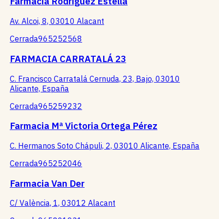
Farmacia Rodríguez Estella
Av. Alcoi, 8, 03010 Alacant
Cerrada
965252568
FARMACIA CARRATALÁ 23
C. Francisco Carratalá Cernuda, 23, Bajo, 03010
Alicante, España
Cerrada
965259232
Farmacia Mª Victoria Ortega Pérez
C. Hermanos Soto Chápuli, 2, 03010 Alicante, España
Cerrada
965252046
Farmacia Van Der
C/ València, 1, 03012 Alacant