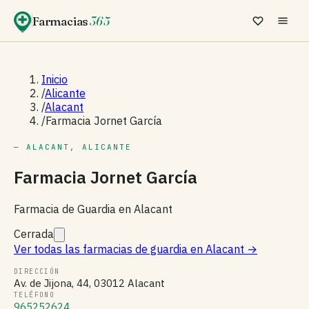
Farmacias
365
Inicio
/
Alicante
/
Alacant
/
Farmacia Jornet García
— ALACANT, ALICANTE
Farmacia Jornet García
Farmacia de Guardia en Alacant
Cerrada
Ver todas las farmacias de guardia en Alacant
→
DIRECCIÓN
Av. de Jijona, 44, 03012 Alacant
TELÉFONO
965252624