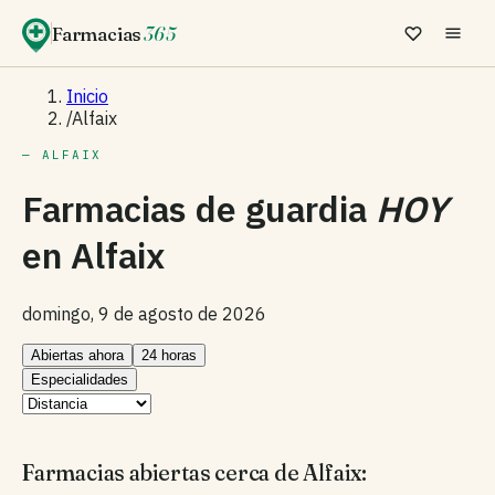
Farmacias
365
Inicio
/
Alfaix
— ALFAIX
Farmacias de guardia
HOY
en
Alfaix
domingo, 9 de agosto de 2026
Abiertas ahora
24 horas
Especialidades
Farmacias abiertas cerca de Alfaix: