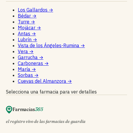
Los Gallardos
→
Bédar
→
Turre
→
Mojácar
→
Antas
→
Lubrín
→
Vista de los Ángeles-Rumina
→
Vera
→
Garrucha
→
Carboneras
→
María
→
Sorbas
→
Cuevas del Almanzora
→
Selecciona una farmacia para ver detalles
Farmacias
365
el registro vivo de las farmacias de guardia