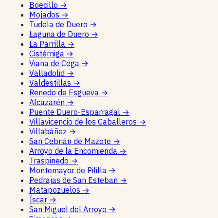
Boecillo
→
Mojados
→
Tudela de Duero
→
Laguna de Duero
→
La Parrilla
→
Cistérniga
→
Viana de Cega
→
Valladolid
→
Valdestillas
→
Renedo de Esgueva
→
Alcazarén
→
Puente Duero-Esparragal
→
Villavicencio de los Caballeros
→
Villabáñez
→
San Cebrián de Mazote
→
Arroyo de la Encomienda
→
Traspinedo
→
Montemayor de Pililla
→
Pedrajas de San Esteban
→
Matapozuelos
→
Íscar
→
San Miguel del Arroyo
→