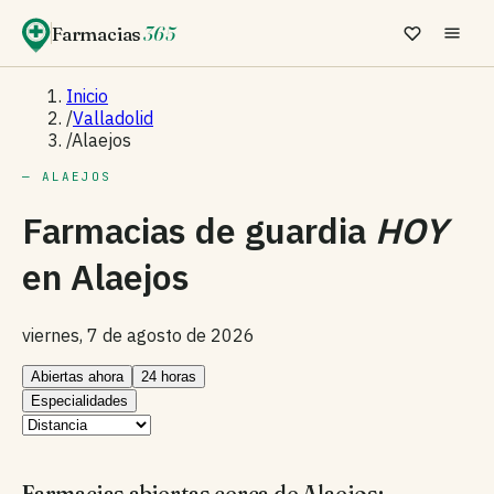
Farmacias
365
Inicio
/
Valladolid
/
Alaejos
— ALAEJOS
Farmacias de guardia
HOY
en
Alaejos
viernes, 7 de agosto de 2026
Abiertas ahora
24 horas
Especialidades
Farmacias abiertas cerca de Alaejos: