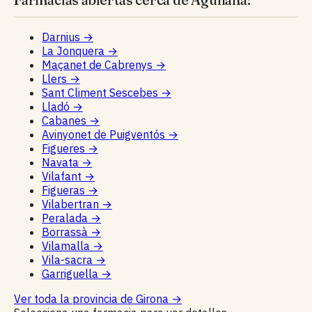
Darnius
→
La Jonquera
→
Maçanet de Cabrenys
→
Llers
→
Sant Climent Sescebes
→
Lladó
→
Cabanes
→
Avinyonet de Puigventós
→
Figueres
→
Navata
→
Vilafant
→
Figueras
→
Vilabertran
→
Peralada
→
Borrassà
→
Vilamalla
→
Vila-sacra
→
Garriguella
→
Ver toda la provincia de Girona
→