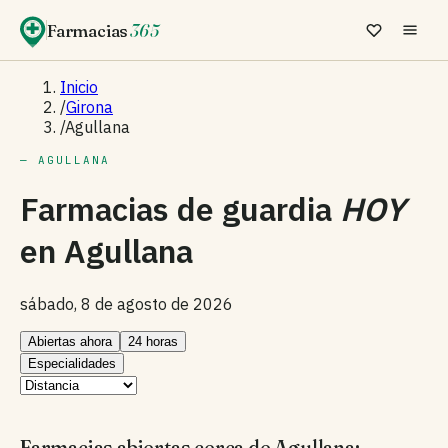
Farmacias
365
Inicio
/
Girona
/
Agullana
— AGULLANA
Farmacias de guardia
HOY
en
Agullana
sábado, 8 de agosto de 2026
Abiertas ahora
24 horas
Especialidades
Farmacias abiertas cerca de Agullana: