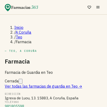
Farmacias
365
Inicio
/
A Coruña
/
Teo
/
Farmacia
— TEO, A CORUÑA
Farmacia
Farmacia de Guardia en Teo
Cerrada
Ver todas las farmacias de guardia en Teo
→
DIRECCIÓN
Igrexa de Luou, 13. 15883, A Coruña, España
TELÉFONO
981805598