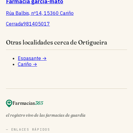
Farmacia garcia-mato
Rúa Balbis, nº14, 15360 Cariño
Cerrada
981405017
Otras localidades cerca de Ortigueira
Espasante
→
Cariño
→
Farmacias
365
el registro vivo de las farmacias de guardia
— ENLACES RÁPIDOS