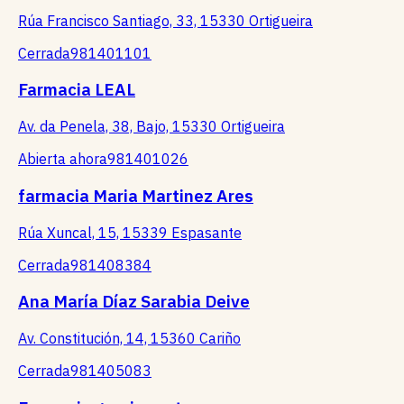
Rúa Francisco Santiago, 33, 15330 Ortigueira
Cerrada
981401101
Farmacia LEAL
Av. da Penela, 38, Bajo, 15330 Ortigueira
Abierta ahora
981401026
farmacia Maria Martinez Ares
Rúa Xuncal, 15, 15339 Espasante
Cerrada
981408384
Ana María Díaz Sarabia Deive
Av. Constitución, 14, 15360 Cariño
Cerrada
981405083