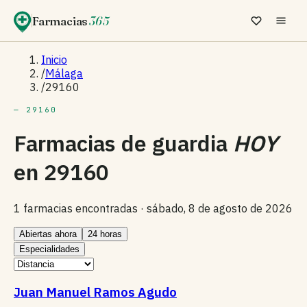
Farmacias
365
Inicio
/
Málaga
/
29160
— 29160
Farmacias de guardia
HOY
en
29160
1 farmacias encontradas ·
sábado, 8 de agosto de 2026
Abiertas ahora
24 horas
Especialidades
Juan Manuel Ramos Agudo