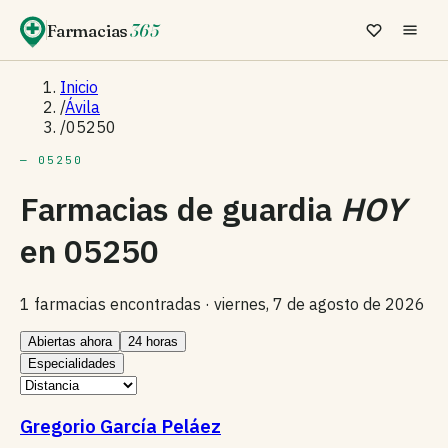
Farmacias
365
Inicio
/
Ávila
/
05250
— 05250
Farmacias de guardia
HOY
en
05250
1 farmacias encontradas ·
viernes, 7 de agosto de 2026
Abiertas ahora
24 horas
Especialidades
Gregorio García Peláez