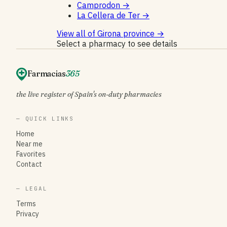
Camprodon
→
La Cellera de Ter
→
View all of Girona province
→
Select a pharmacy to see details
Farmacias
365
the live register of Spain's on-duty pharmacies
— QUICK LINKS
Home
Near me
Favorites
Contact
— LEGAL
Terms
Privacy