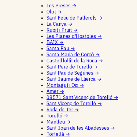
Les Preses
→
Olot
→
Sant Feliu de Pallerols
→
La Canya
→
Rupit i Pruit
→
Les Planes d'Hostoles
→
BAIX
→
Santa Pau
→
Santa Maria de Corcó
→
Castellfollit de la Roca
→
Sant Pere de Torelló
→
Sant Pau de Segúries
→
Sant Jaume de Llierca
→
Montagut i Oix
→
Amer
→
08571 Sant Vicenç de Torelló
→
Sant Vicenç de Torelló
→
Roda de Ter
→
Torelló
→
Manlleu
→
Sant Joan de les Abadesses
→
Tortellà
→