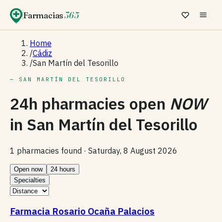
Farmacias
365
Home
/
Cádiz
/
San Martín del Tesorillo
— SAN MARTÍN DEL TESORILLO
24h pharmacies open
NOW
in
San Martín del Tesorillo
1 pharmacies found ·
Saturday, 8 August 2026
Open now
24 hours
Specialties
Farmacia Rosario Ocaña Palacios