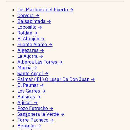
Los Martínez del Puerto
→
Corvera
→
Balsapintada
→
Lobosillo
→
Roldán
→
El Albujón
→
Fuente Alamo
→
Algezares
→
La Aljorra
→
Alberca Las Torres
→
Murcia
→
Santo Ángel
→
Palmar ( El ) O Lugar De Don Juan
→
El Palmar
→
Los Garres
→
Balsicas
→
Aljucer
→
Pozo Estrecho
→
Sangonera la Verde
→
Torre-Pacheco
→
Beniaján
→