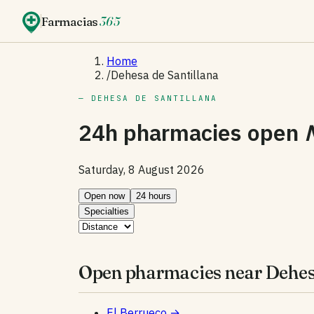
Farmacias
365
Home
/
Dehesa de Santillana
— DEHESA DE SANTILLANA
24h pharmacies open
Saturday, 8 August 2026
Open now
24 hours
Specialties
Open pharmacies near Dehesa
El Berrueco
→