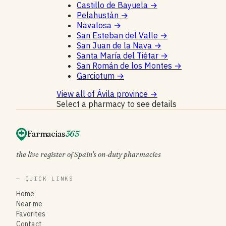
Castillo de Bayuela
→
Pelahustán
→
Navalosa
→
San Esteban del Valle
→
San Juan de la Nava
→
Santa María del Tiétar
→
San Román de los Montes
→
Garciotum
→
View all of Ávila province
→
Select a pharmacy to see details
Farmacias
365
the live register of Spain's on-duty pharmacies
— QUICK LINKS
Home
Near me
Favorites
Contact