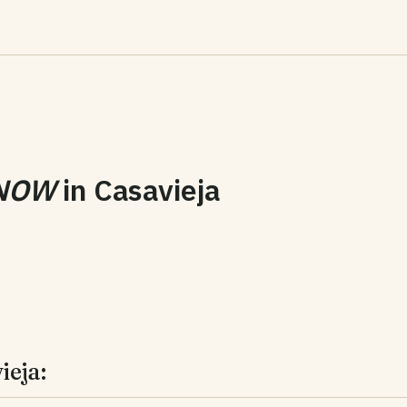
NOW
in
Casavieja
ieja: