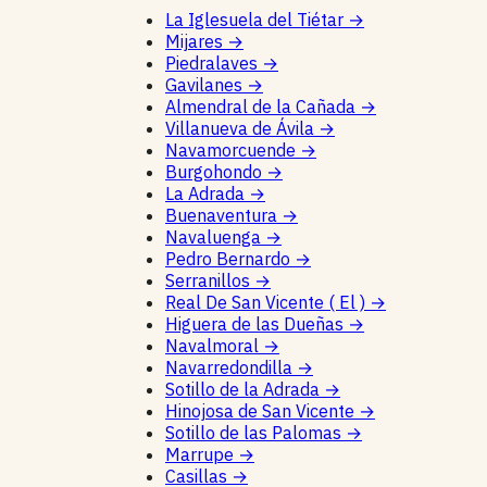
La Iglesuela del Tiétar
→
Mijares
→
Piedralaves
→
Gavilanes
→
Almendral de la Cañada
→
Villanueva de Ávila
→
Navamorcuende
→
Burgohondo
→
La Adrada
→
Buenaventura
→
Navaluenga
→
Pedro Bernardo
→
Serranillos
→
Real De San Vicente ( El )
→
Higuera de las Dueñas
→
Navalmoral
→
Navarredondilla
→
Sotillo de la Adrada
→
Hinojosa de San Vicente
→
Sotillo de las Palomas
→
Marrupe
→
Casillas
→