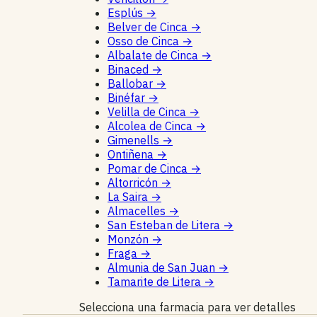
Esplús
→
Belver de Cinca
→
Osso de Cinca
→
Albalate de Cinca
→
Binaced
→
Ballobar
→
Binéfar
→
Velilla de Cinca
→
Alcolea de Cinca
→
Gimenells
→
Ontiñena
→
Pomar de Cinca
→
Altorricón
→
La Saira
→
Almacelles
→
San Esteban de Litera
→
Monzón
→
Fraga
→
Almunia de San Juan
→
Tamarite de Litera
→
Selecciona una farmacia para ver detalles