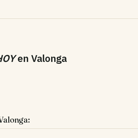
HOY
en
Valonga
 Valonga: