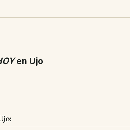
HOY
en
Ujo
Ujo: