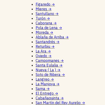
Figaredo
→
Mieres
→
Santullano
→
Turón
→
Caborana
→
Pola de Lena
→
Moreda
→
Ablaña de Arriba
→
Santandrés
→
Returbiu
→
La Ara
→
Oviedo
→
Campomanes
→
Santa Eulalia
→
Nueva ( La )
→
Soto de Ribera
→
Langreo
→
La Manjoya
→
Sama
→
El Entrego
→
Cabañaquinta
→
San Martín del Rey Aurelio
→