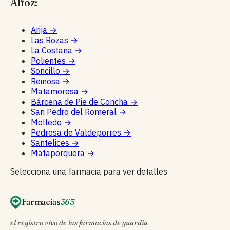
Alfoz:
Arija
→
Las Rozas
→
La Costana
→
Polientes
→
Soncillo
→
Reinosa
→
Matamorosa
→
Bárcena de Pie de Concha
→
San Pedro del Romeral
→
Molledo
→
Pedrosa de Valdeporres
→
Santelices
→
Mataporquera
→
Selecciona una farmacia para ver detalles
Farmacias
365
el registro vivo de las farmacias de guardia