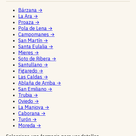
Bárzana
→
La Ara
→
Proaza
→
Pola de Lena
→
Campomanes
→
San Martín
→
Santa Eulalia
→
Mieres
→
Soto de Ribera
→
Santullano
→
Figaredo
→
Las Caldas
→
Ablaña de Arriba
→
San Emiliano
→
Trubia
→
Oviedo
→
La Manjoya
→
Caborana
→
Turón
→
Moreda
→